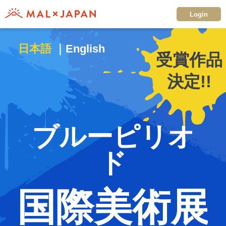
Login
日本語
English
受賞作品
決定!!
ブルーピリオ
ド
国際美術展