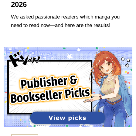
2026
9. 個人情報について 本キャンペーンに関連してお客様から収
We asked passionate readers which manga you
集した情報は、主催者がキャンペーンの管理のために使用しま
す。これには、お客様の適格性を確認し、当選者に通知し、賞
need to read now—and here are the results!
品を提供することが含まれます。収集された情報は、
MyAnimeListのプライバシーポリシー
（
https://myanimelist.net/about/privacy_policy
）および適用され
る法律に従って、MyAnimeListによって使用および共有される
場合があります。