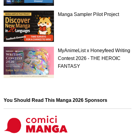
は、キャンペーン応募規約を確認し遵守してください。本キャ
ンペーンに対し自動的に応募するシステム、ロボット、エージ
Manga Sampler Pilot Project
ェント、ソフトウェアを使用して複数の応募を行うことは禁止
されており、不正があった場合該当者の全ての応募を無効とし
ます。主催者は、技術的またはその他の問題による応募の遅れ
や失敗について、一切の責任を負いません。応募に関わる通信
料及び接続費などの諸経費は応募者負担となります。Twitterの
設定や使い方については、Twitter社にお問い合わせください。
MyAnimeList x Honeyfeed Writing
Contest 2026 - THE HEROIC
5. 賞品 全応募の中から抽選で5名様に以下賞品を贈呈致しま
FANTASY
す。賞品発送は9月下旬以降に行う予定です。賞品の都合上、二
つ折りでの納品となりますので予めご了承ください。賞品や発
送スケジュール等が変更となる場合もございます。配送日時・
配送方法・配送業者の指定はできません。なお受賞者は本権利
を他人に譲渡したり、換金、交換はできないものとします。
You Should Read This Manga 2026 Sponsors
賞品
受賞者数
乙女ゲームの破滅フラグしかない
5名
悪役令嬢に転生してしまった…X