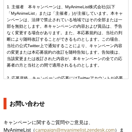
1. 主催者 本キャンペーンは、MyAnimeList株式会社(以下
「MyAnimeList」または「主催者」)が主催しています。本キャ
ンペーンは、法律で禁止されている地域ではその全部または一
部を無効とします。本キャンペーンの内容および賞品は、予告
なく変更する場合があります。また、本応募規約は、当社の判
断により随時改訂することができるものとします。この場合、
当社の公式Twitter上で通知することにより、キャンペーン内容
の変更または本応募規約の改訂を随時告知します。告知後は、
当該変更または改訂された内容が、本キャンペーンの全ての応
募者の方と当社との間で適用されるものとします。
2. 応募資格 キャンペーンの応募にはTwitterアカウントが必要
です。アカウントをお持ちでない方は、Twitter公式サイトより
ご取得ください。本キャンペーンは応募時に16歳以上の個人に
限ります。特定の賞品アイテムには、追加の資格要件が適用さ
お問い合わせ
れる場合があります。主催者は年齢、身元、及びキャンペーン
への参加資格の証明を要求する権利を有するものとします。そ
のような証明を提供しない場合、または証明が不十分な場合
キャンペーンに関するご質問やご意見は、
は、主催者の独自の判断により応募が無効となる場合がござい
MyAnimeList（
campaign@myanimelist.zendesk.com
）ま
ます。本キャンペーンの目的のために主催者が要求し提供され