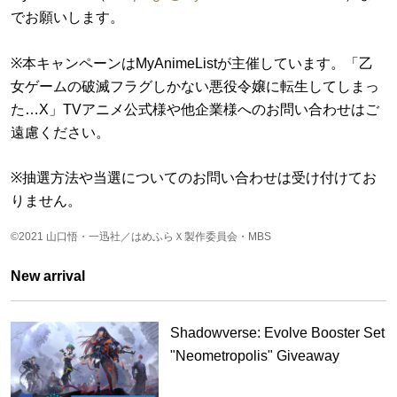
るすべての情報は正確であり、決して誤解を招くものであって
でお願いします。
はなりません。応募者から真実でない情報、不完全な情報、不
正確な情報、または誤解を招くような情報が提供された場合、
※本キャンペーンはMyAnimeListが主催しています。「乙
主催者の単独の裁量により応募を無効とする場合がございま
女ゲームの破滅フラグしかない悪役令嬢に転生してしまっ
す。またキャンペーン終了までにMyAnimeList公式アカウント
た…X」TVアニメ公式様や他企業様へのお問い合わせはご
のフォローを外された方、Twitterアカウントが非公開設定にな
っている方、ツイートが検索対象外となっている方、ご応募い
遠慮ください。
ただいた投稿を削除された方は、応募が無効となりますのでご
注意ください。
※抽選方法や当選についてのお問い合わせは受け付けてお
りません。
3. 応募期間 2021年9月10日から2021年9月18日午前4時00分
（日本時間）
©2021 山口悟・一迅社／はめふらＸ製作委員会・MBS
応募期間を過ぎてから送信された応募は無効となります。応募
期間の時刻はTwitterの投稿時刻を基準とします。
New arrival
4. 応募方法 MyAnimeList公式アカウント（@myanimelist）を
フォローし、各お題ツイートに引用リツイートで大喜利文章、
Shadowverse: Evolve Booster Set
ハッシュタグ（#captionhamehura）をつけて応募してくださ
"Neometropolis" Giveaway
い。お一人様何度でもご応募いただけます。キャンペーンへの
応募に購入の必要はありません。本キャンペーンに応募するに