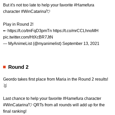
But it's not too late to help your favorite
#Hamefura
character
#WinCatarina
💘
Play in Round 2!
➸
https://t.co/tmFqD3pmTn
https://t.co/mrCCLhnoMH
pic.twitter.com/HtXcBR7JtN
— MyAnimeList (@myanimelist)
September 13, 2021
Round 2
Geordo takes first place from Maria in the Round 2 results!
🥇
Last chance to help your favorite
#Hamefura
character
#WinCatarina
💘 QRTs from all rounds will add up for the
final ranking!