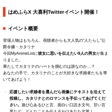
はめふらX 大喜利Twitterイベント開催！
イベント概要
登場人物はもちろん、視聴者からも大人気の”人たらし”公
爵令嬢・カタリナ
今回MyAnimeListに
彼女に思いを伝えたい9人の男女
が集ま
りました。
果たしてカタリナのハートを掴むのは誰なのか…？
あなたの手で、カタリナのことが大好きな求婚者たちを導
いてあげよう！
応援したい求婚者を選んだら画像にテキストを沿えて
投稿し、カタリナとのロマンスを手伝ってあげてくだ
さい。
遊び心あるひと言、面白い口説き文句、甘い言
葉など、どんなことを伝えるかはあなた次第！