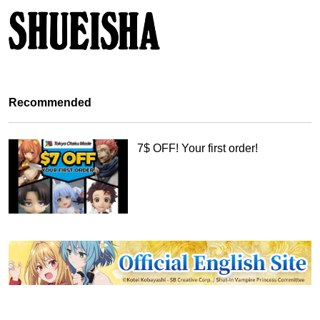
公式書店用ポスター
6. 抽選 9月20日以降に厳選なる抽選によって当選者が選出さ
れます。MyAnimeList公式アカウント（@myanimelist）から当
選者へ、応募時に使用されたTwitterアカウントへのDM（ダイレ
クトメッセージ）にて当選のご連絡と賞品発送先登録フォーム
Recommended
URLを送信させていただきますので、記載されている期日まで
に登録してください。記載されている期日内に当選者からの回
答が得られない場合、連絡を試みても応答のない場合、その他
7$ OFF! Your first order!
本キャンペーン規約に違反している場合、または授与される賞
品の受領を辞退した場合、賞品の授与は無効となります。その
場合主催者は別の贈与先を選択する権利を留保し、本規約は別
の適格な応募作品に適用されるものとします。応募方法や抽選
についてのお問い合わせは受け付けておりません。
7. 免責事項 本キャンペーンに応募することで、応募者は
MyAnimeListとその関連会社、従業員、役員、マネージャー、
エージェントをいかなる責任からも解放し、本キャンペーンや
賞品の郵送、受け入れに起因するあらゆる種類の請求、費用、
傷害、損失、損害に関連する訴訟原因を放棄します。契約、不