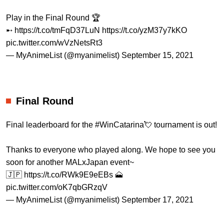
Play in the Final Round 🏆
➸
https://t.co/tmFqD37LuN
https://t.co/yzM37y7kKO
pic.twitter.com/wVzNetsRt3
— MyAnimeList (@myanimelist)
September 15, 2021
Final Round
Final leaderboard for the
#WinCatarina
💘 tournament is out!
Thanks to everyone who played along. We hope to see you
soon for another MALxJapan event~
🇯🇵
https://t.co/RWk9E9eEBs
🗻
pic.twitter.com/oK7qbGRzqV
— MyAnimeList (@myanimelist)
September 17, 2021