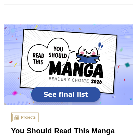
法行為（過失を含む）、保証、またはその他の理論に基づいて
いるかどうかにかかわらず、人身事故、死亡、財産の損傷また
は破壊、パブリシティ権またはプライバシー権、名誉毀損、ま
たは誤ったイメージを与えることに関連する請求、費用、負
傷、損失、損害を含みますが、これらに限定されません。また
本キャンペーンに関して応募者に発生したいかなる損害につい
ても、当社は一斉責任を負いません。
8. 権利 主催者はその単独の裁量により、理由の如何を問わず
本キャンペーンを終了、中止、中断または改訂する権利を有し
ます。主催者は本キャンペーンの規約に違反した応募者を失格
とする権利を持ち、また応募プロセスや改ざん、違法や破壊的
な行為を主催者が発見した場合、独自の裁量で失格とする権利
を有します。主催者が本規約のいずれかの条項または規定を実
施しなかった場合でも、その条項または規定を放棄したことに
はなりません。応募作品は本キャンペーンのコンテンツとして
紹介させていただく場合がございます。また本キャンペーンに
Projects
使用される『乙女ゲームの破滅フラグしかない悪役令嬢に転生
してしまった…X』に関する全ての画像の著作権ははめふらＸ製
You Should Read This Manga
作委員会が有します。