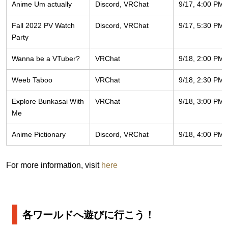
Anime Um actually
Discord, VRChat
9/17, 4:00 PM
Fall 2022 PV Watch
Discord, VRChat
9/17, 5:30 PM
Party
Wanna be a VTuber?
VRChat
9/18, 2:00 PM
Weeb Taboo
VRChat
9/18, 2:30 PM
Explore Bunkasai With
VRChat
9/18, 3:00 PM
Me
Anime Pictionary
Discord, VRChat
9/18, 4:00 PM
For more information, visit
here
各ワールドへ遊びに行こう！