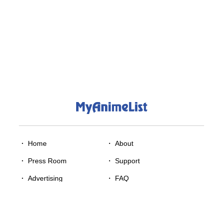
・ Home
・
About
・
Press Room
・
Support
・
Advertising
・
FAQ
・
Terms
・
Privacy
・
Cookie
・
Notice at Collection